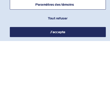
Paramètres des témoins
Tout refuser
J’accepte
NOUVELLES
À PROPOS DE ZIM
AIDE
COMMUNIQUER AVEC NOUS