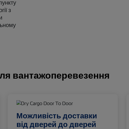
пункту
гії з
и
льному
для вантажоперевезення
Можливість доставки
від дверей до дверей