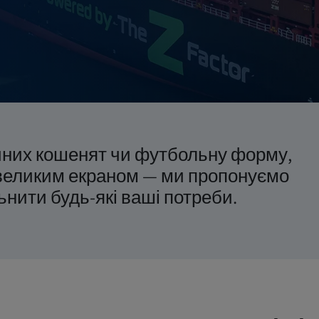
антаж
чних кошенят чи футбольну форму,
з великим екраном — ми пропонуємо
ьнити будь-які ваші потреби.