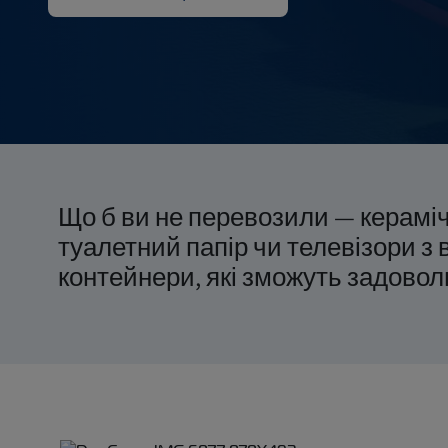
Сухий в
Запит ціни
Що б ви не перевозили — керамі
туалетний папір чи телевізори 
контейнери, які зможуть задовол