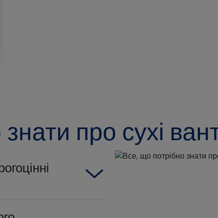
 знати про сухі ван
рогоцінні
ого