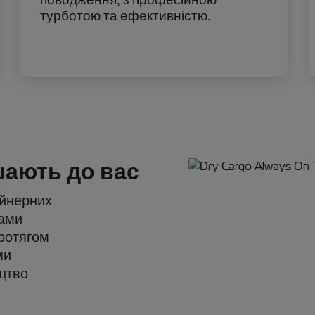
турботою та ефективністю.
шають до вас
тейнерних
пами
протягом
ми
цтво