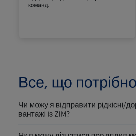
команд.
Все, що потрібно
Чи можу я відправити рідкісні/до
вантажі із ZIM?
Як я можу дізнатися про вплив м