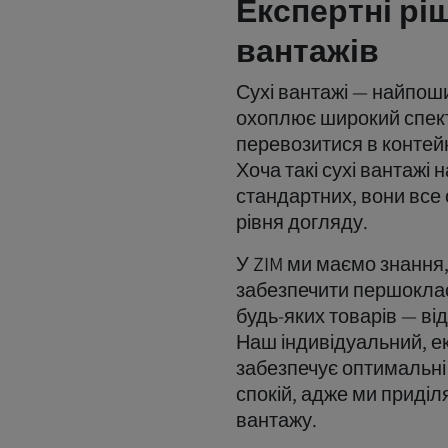
Експертні рі
вантажів
Сухі вантажі — найпош
охоплює широкий спект
перевозитися в контейн
Хоча такі сухі вантажі 
стандартних, вони все
рівня догляду.
У ZIM ми маємо знання
забезпечити першокла
будь-яких товарів — ві
Наш індивідуальний, е
забезпечує оптимальні
спокій, адже ми приді
вантажу.