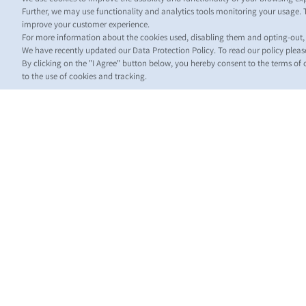
Further, we may use functionality and analytics tools monitoring your usage. 
improve your customer experience.
For more information about the cookies used, disabling them and opting-out
We have recently updated our Data Protection Policy. To read our policy plea
By clicking on the "I Agree" button below, you hereby consent to the terms of
to the use of cookies and tracking.
НО
Custo
Updat
News
Нови
стосо
морсь