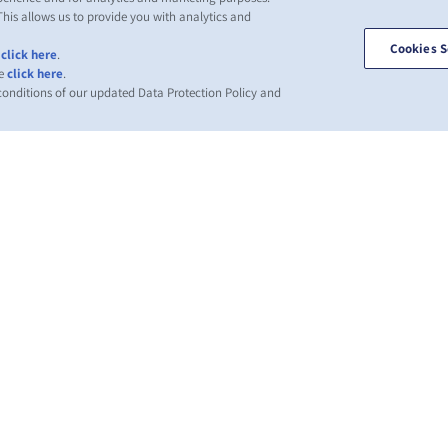
This allows us to provide you with analytics and
Cookies S
,
click here
.
se
click here
.
 conditions of our updated Data Protection Policy and
ВИНИ
ПРО ZIM
ДОВІДКА
К
І
mer
Напрямки
Допомога
es
сервісів та
Гл
Контейнери
маршрутів
компанії ZIM
Об
Вантажні
клі
ни
Умови та
послуги
вно
терміни
Wh
ких
Цифрові
квотацій