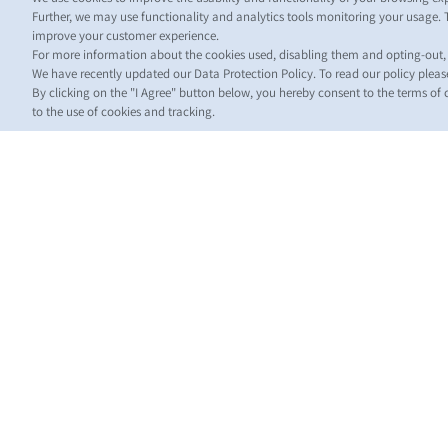
Further, we may use functionality and analytics tools monitoring your usage. 
improve your customer experience.
For more information about the cookies used, disabling them and opting-out
We have recently updated our Data Protection Policy. To read our policy plea
By clicking on the "I Agree" button below, you hereby consent to the terms of
to the use of cookies and tracking.
НО
Custo
Updat
News
Нови
стосо
морсь