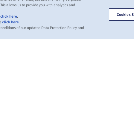
This allows us to provide you with analytics and
Cookies S
,
click here
.
se
click here
.
 conditions of our updated Data Protection Policy and
ВИНИ
ПРО ZIM
ДОВІДКА
К
І
mer
Напрямки
Допомога
es
сервісів та
Гл
Контейнери
маршрутів
компанії ZIM
Об
Вантажні
клі
ни
Умови та
послуги
вно
терміни
Wh
ких
Цифрові
квотацій