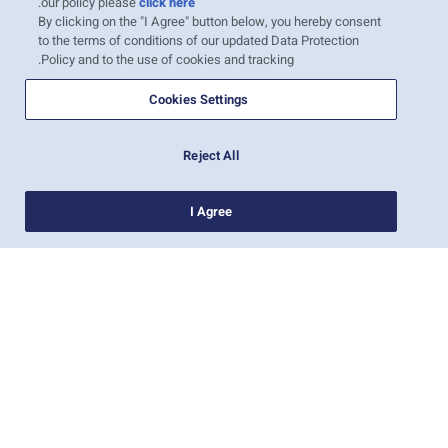
.
our policy please
click here
היו הראשונים להתנסות.
By clicking on the "I Agree" button below, you hereby consent
to the terms of conditions of our updated Data Protection
Policy and to the use of cookies and tracking.
Cookies Settings
Reject All
I Agree
חדשות