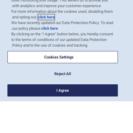
tools monitoring your usage. This allows us to provide you
with analytics and improve your customer experience.
For more information about the cookies used, disabling them
.
and opting-out,
click here
We have recently updated our Data Protection Policy. To read
צים אוספת חלק מהנתונים האישיים שלך בקפדנות,
.
our policy please
click here
במטרה לספק לך חוויית משתמש אופטימלית ולאפשר לנו
By clicking on the "I Agree" button below, you hereby consent
לבצע את השירותים שאתה מבקש מצים. אנו דורשים את
to the terms of conditions of our updated Data Protection
הסכמתך לאיסוף ועיבוד הנתונים האישיים שלך על מנת
Policy and to the use of cookies and tracking.
לבצע את השירותים המבוקשים. עיין
במדיניות הגנת
Cookies Settings
הנתונים
שלנו, ואם אתה מסכים לכך, ציין זאת על ידי
לחיצה על "אני מסכים" למטה כדי להמשיך.
Reject All
אני מסכים. שלח.
I Agree