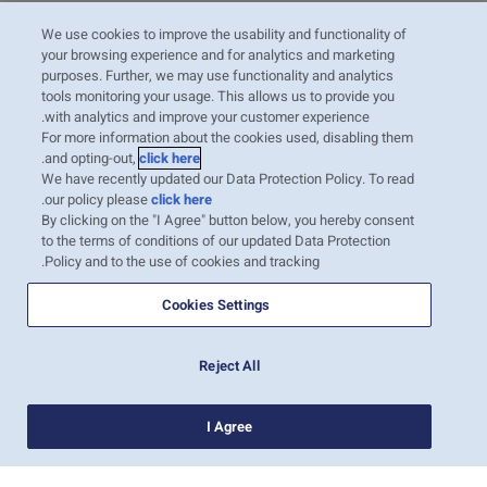
We use cookies to improve the usability and functionality of
When should the VGM be submitted?
your browsing experience and for analytics and marketing
purposes. Further, we may use functionality and analytics
tools monitoring your usage. This allows us to provide you
with analytics and improve your customer experience.
Who is the “Shipper” in the context of the
For more information about the cookies used, disabling them
responsibility for providing the VGM?
.
and opting-out,
click here
We have recently updated our Data Protection Policy. To read
.
our policy please
click here
By clicking on the "I Agree" button below, you hereby consent
For consolidated cargo – who provides the
to the terms of conditions of our updated Data Protection
VGM to the Carrier?
Policy and to the use of cookies and tracking.
Cookies Settings
Looking for the Tare Weight of a
Container?
Reject All
הצג עוד
I Agree