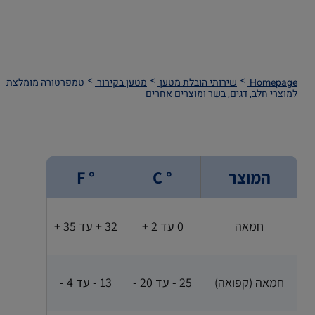
Homepage
שירותי הובלת מטען
מטען בקירור
טמפרטורה מומלצת
למוצרי חלב, דגים, בשר ומוצרים אחרים
המוצר
° C
° F
חמאה
0 עד 2 +
32 + עד 35 +
חמאה (קפואה)
25 - עד 20 -
13 - עד 4 -