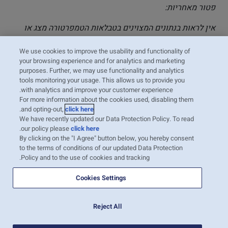
פטור מאחריות:
אין לראות בנתונים המצוינים בטבלאות הטמפרטורה מצג או
המלצה מחייבת בשם המוביל, וניתן להשתמש בהם לשיקול
דעתו ואחריותו הבלעדית של המשווק כהנחיה כללית למטען
We use cookies to improve the usability and functionality of
your browsing experience and for analytics and marketing
המובל במכולות מקוררות, עם הגדרות טמפרטורה שייקבעו
purposes. Further, we may use functionality and analytics
סופית על ידי המשווק.
הטמפרטורה וחיי המדף המצוינים
tools monitoring your usage. This allows us to provide you
תלויים, בין היתר, במסחר המיועד, דרישות עונתיות, זנים, רמת
with analytics and improve your customer experience.
For more information about the cookies used, disabling them
ההבשלה ומקור המוצר.
טבלאות טמפרטורה אלו לא ישפיעו על
.
and opting-out,
click here
חבותו המשפטית וזכויותיו של המוביל על פי תנאי ההובלה
We have recently updated our Data Protection Policy. To read
המוסכמים הנכללים בשטר המטען הרלוונטי.
המוביל לא יהיה
.
our policy please
click here
אחראי לכל נזק, לרבות אולם ללא הגבלה לכל נזק ישיר, עונשין,
By clicking on the "I Agree" button below, you hereby consent
to the terms of conditions of our updated Data Protection
מקרי או תוצאתי, הנובע או שמקורו בשימוש בטבלאות
Policy and to the use of cookies and tracking.
טמפרטורה אלו.
Cookies Settings
Reject All