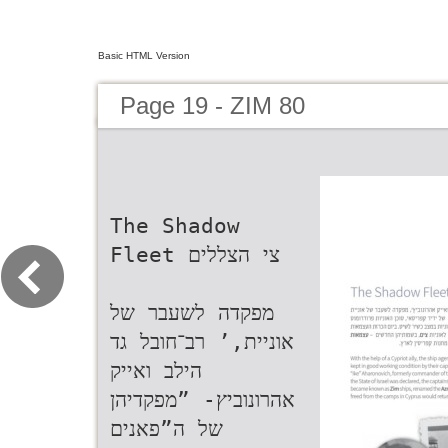
Basic HTML Version
Page 19 - ZIM 80
The Shadow
Fleet ‫צי הצללים‬
‫ מפקדה לשעבר של
אוניית‬,’‫ רב־חובל גד
הילב ואייק
אהרונוביץ‬- ”‫מפקדיהן
של ה”פאנים‬