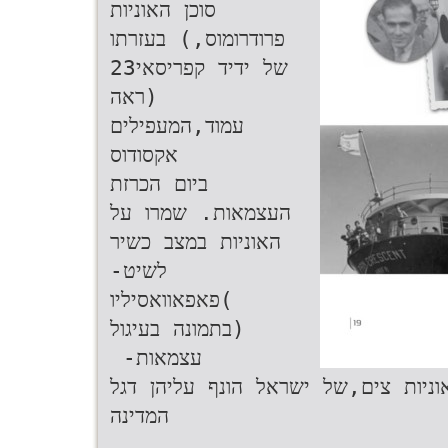
‫ סוכן האוניות
פרודרומוס‬,‫) בעזרתו
של ידיד קפריסאי‬23
‫ (ראה
עמוד‬,‫המעפילים
אקסודוס‬
‫ ביום הכרזת
העצמאות‬.‫ שמרו על
האוניות במצב כשיר
לשיט‬-
)‫פאפאוואסיליו
(בתמונה בעיגול‬
‫ עצמאות‬- ‫
לאוניות צים,של ישראל הונף עליהן דגל
המדינה‬