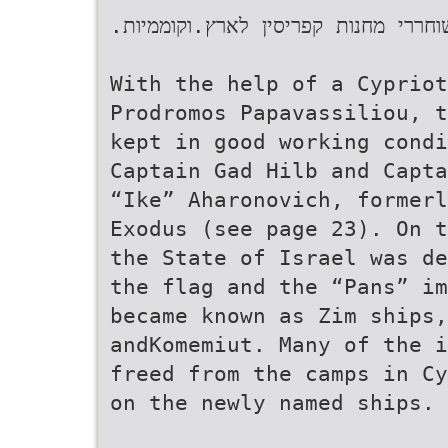
.‫ על סיפוניהן חזרו רבים ממשוחררי מחנות קפריסין לארץ‬.‫וקוממיות‬
With the help of a Cypriot
Prodromos Papavassiliou, t
kept in good working condi
Captain Gad Hilb and Capta
“Ike” Aharonovich, formerl
Exodus (see page 23). On t
the State of Israel was de
the flag and the “Pans” im
became known as Zim ships
andKomemiut. Many of the i
freed from the camps in Cy
on the newly named ships.