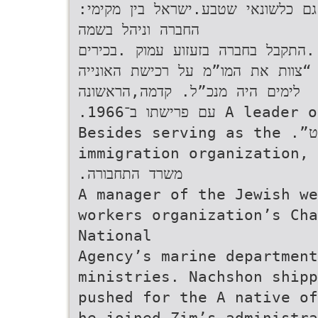
:‫הוביל את צים לצמיחה אדירה‬ ‫ נודע גם כלשונאי שטבע‬.‫ישראל‬ ‫בין מקימי
החברה וניהל בשמה‬
דת לצי של .התקבל בחברה בזעזוע עמוק .בכירים
כמו “צוות את המו”מ על רכישת האונייה
‫ לימים היה מנכ”ל‬.‫ קדמה‬,‫הראשונה‬
.1966‫עם פרישתו ב־‬ A leader of the Aliya Bet covert
Besides serving as the .”‫ ו”מבדוק‬,”‫ “מעגן‬,”‫“שיט‬
immigration organization, 
.‫משרד התחבורה‬
A manager of the Jewish we
workers organization’s Ch
National
Agency’s marine departmen
ministries. Nachshon shipp
pushed for the A native of
he joined Zim’s administra