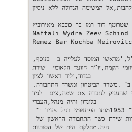
תלהבות,אל המשימה הגדולה ללא ניסיון
-גוסטה שטרומף דוד רמז בר כוכבא מאירוביץ
Naftali Wydra Zeev Schind 
Remez Bar Kochba Meirovitc
,‫מנהל מחלקת הים של הסוכנות‬ ‫ מנכ”ל‬,’‫מראשי המוסד לעלייה ב‬ ‫ בנוסף
  מיוזמי הקמת,יו”ר הוועד הלאומי  שירת
בגדוד‬,‫יליד ראשון לציון‬
.‫ כחבר הנהלה‬1947‫הצטרף לצים ב־‬ .‫משרד הביטחון ומשרד התחבורה‬
 ומי שהעניק לחברה את שמה,צים  למד
בלונדון והיה מנהל‬,‫העברי‬
‫ וידרא‬.1963‫מונה למנכ”ל צים ב־‬ 1953‫מותו הפתאומי בגיל צעיר ב־‬ ‫
הסתדרות שירת כשר התחבורה הראשון של
היה‬.‫מחלקת הים של הסוכנות‬