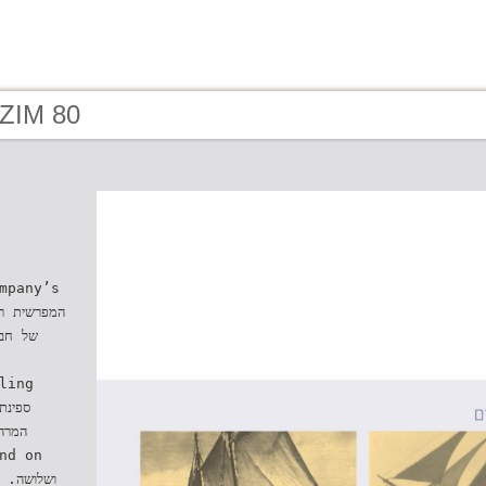
 ZIM 80
mpany’s
של חב‬
ling
המ‬‫‬
nd on
‫ ו