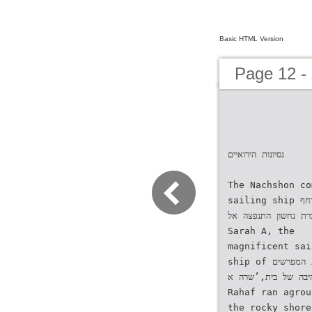
Basic HTML Version
Page 12 -
‫נסיונות הירואיים‬
The Nachshon co
sailing ship ‫המפרשית רחף
רת נחשון התנפצה אל
Sarah A, the
magnificent sai
ship of ‫ ספינת המפרשים
רהיבה של בית,’שרה א
Rahaf ran agrou
the rocky shore .שלושה