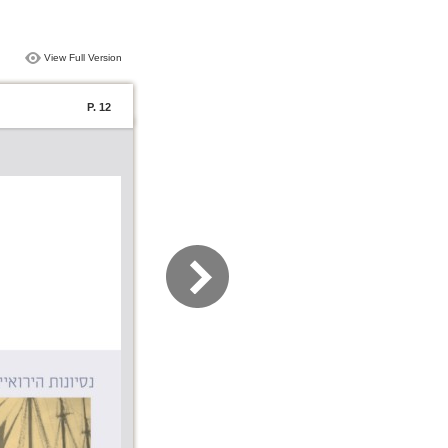
View Full Version
P. 12