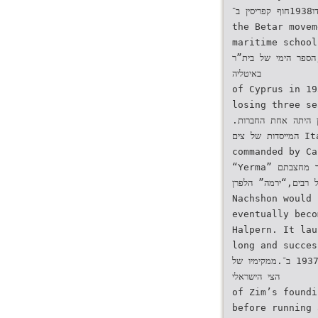
מימאיה אבדו‬1938‫חוף קפריסין ב־‬
the Betar movem
maritime school
ל,הספר הימי של בית”ר
באיטליה‬
of Cyprus in 19
losing three se
.‫נחשון היתה אחת החברות
המייסדות של צים‬ Italy, was
commanded by Ca
“Yerma” ‫ היתה לצור מחצבתם
של רבים‬,“ירמה” הלפרן
Nachshon would
eventually beco
Halpern. It lau
long and succes
עלתה על‬1937‫ ב־‬.‫ממקימיו של
הצי הישראלי‬
of Zim’s foundi
before running agroun