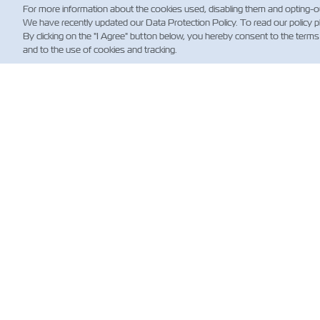
For more information about the cookies used, disabling them and opting-o
We have recently updated our Data Protection Policy. To read our policy 
By clicking on the "I Agree" button below, you hereby consent to the terms
and to the use of cookies and tracking.
НО
Обно
для к
News
Shippi
(Regul