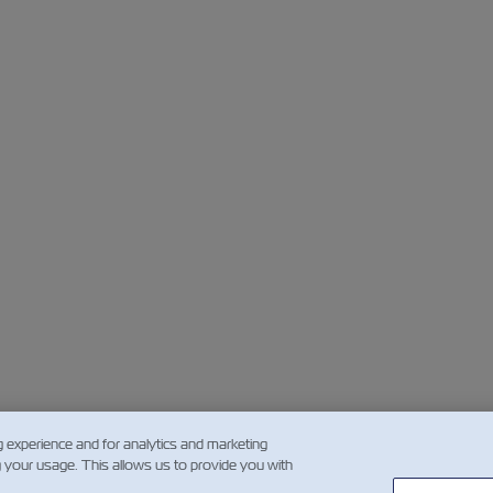
g experience and for analytics and marketing
g your usage. This allows us to provide you with