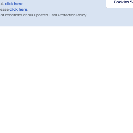
Cookies S
ut,
click here
.
please
click here
.
 of conditions of our updated Data Protection Policy
ВОСТИ
О ЛИНИИ
ПОМОЩЬ
С
ZIM
С
вления
Помощь
лиентов
Торговые
Гл
Морские
направления и
контейнеры ZIM
За
сервисы
ра
ng News
Условия
Услуги
ations)
предложения
Wh
перевозки
Условия
IR
Цифровые
подтверждения
решения
бронирования