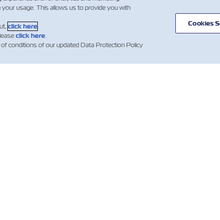
g your usage. This allows us to provide you with
Cookies S
ut,
click here
.
please
click here
.
 of conditions of our updated Data Protection Policy
ВОСТИ
О ЛИНИИ
ПОМОЩЬ
С
ZIM
С
вления
Помощь
лиентов
Торговые
Гл
Морские
направления и
контейнеры ZIM
За
сервисы
ра
ng News
Условия
Услуги
ations)
предложения
Wh
перевозки
Условия
IR