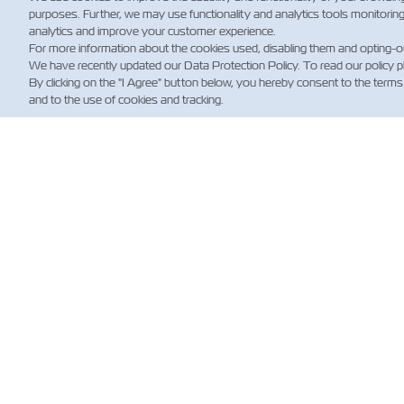
purposes. Further, we may use functionality and analytics tools monitorin
analytics and improve your customer experience.
For more information about the cookies used, disabling them and opting-o
We have recently updated our Data Protection Policy. To read our policy 
By clicking on the "I Agree" button below, you hereby consent to the terms
and to the use of cookies and tracking.
НО
Обно
для к
News
Shippi
(Regul