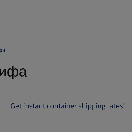
фа
рифа
Get instant container shipping rates!