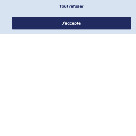
Tout refuser
À PROPOS DE ZIM
J’accepte
AIDE
COMMUNIQUER AVEC NOUS
OUTILS
Inscrivez-vous à notre liste de diffusion
pour recevoir les dernières mises à jour
et offres de ZIM
Prénom