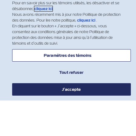
Pour en savoir plus sur les témoins utilisés, les désactiver et se
and the B/L weight to be identical with no tolerance
désabonner,
cliquez ici
.
of discrepancy. For a difference of +/- 5 to 10%…
Nous avons récemment mis à jour notre Politique de protection
des données. Pour lire notre politique,
cliquez ici
.
En savoir plus
En cliquant sur le bouton « J’accepte » ci-dessous, vous
consentez aux conditions générales de notre Politique de
protection des données mise à jour ainsi qu’à l’utilisation de
témoins et d’outils de suivi.
1
2
3
…
Paramètres des témoins
Tout refuser
J’accepte
NOUVELLES
À PROPOS DE ZIM