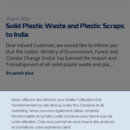
18-juin-2019
Solid Plastic Waste and Plastic Scraps
to India
Dear Valued Customer, we would like to inform you
that the Indian Ministry of Environment, Forest and
Climate Change (India) has banned the Import and
Transshipment of all solid plastic waste and pla…
En savoir plus
18-juin-2019
Nous utilisons des témoins pour faciliter l’utilisation et le
VGM To Honduras
fonctionnement du site ainsi qu’à des fins d’analyse et de
marketing. Nous pouvons également utiliser certaines
fonctionnalités et certains outils d’analyse pour faire le suivi de
votre utilisation. Cela nous permet de vous fournir des analyses
Dear Valued Customer, Please be advised that
et d’améliorer votre expérience client.
Honduras Authorities are requiring the VGM weight