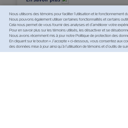
Nous utilisons des témoins pour faciliter l’utilisation et le fonctionnement d
Nous pouvons également utiliser certaines fonctionnalités et certains outils d
Cela nous permet de vous fournir des analyses et d’améliorer votre expérie
Pour en savoir plus sur les témoins utilisés, les désactiver et se désabonn
Nous avons récemment mis à jour notre Politique de protection des données
En cliquant sur le bouton « J’accepte » ci-dessous, vous consentez aux con
des données mise à jour ainsi qu’à l’utilisation de témoins et d’outils de suiv
NO
Custo
News
Actual
(règle