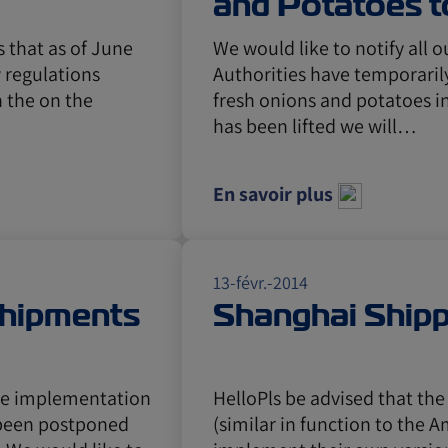
and Potatoes t
s that as of June
We would like to notify all 
 regulations
Authorities have temporaril
 the on the
fresh onions and potatoes in
has been lifted we will…
En savoir plus
13-févr.-2014
Shipments
Shanghai Ship
he implementation
HelloPls be advised that th
s been postponed
(similar in function to the 