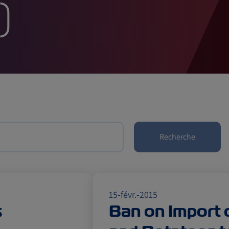
s
nts)
Recherche
15-févr.-2015
s
Ban on Import 