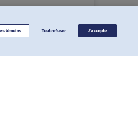
es témoins
Tout refuser
J’accepte
COMMUNIQUER
OUTILS
AVEC NOUS
Calculateur de
tarifs
Réseau mondial
MBV SOLAS
Service à la clientèle
Tarif des
Who We Are
surestaries et la