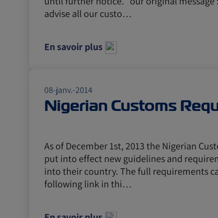
until further notice. our original message 
advise all our custo…
En savoir plus
08-janv.-2014
Nigerian Customs Req
As of December 1st, 2013 the Nigerian Cus
put into effect new guidelines and require
into their country. The full requirements c
following link in thi…
En savoir plus