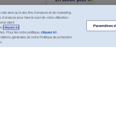
u site ainsi qu’à des fins d’analyse et de marketing.
’analyse pour faire le suivi de votre utilisation.
…
2
3
4
…
nce client.
Paramètres d
er,
cliquez ici
.
. Pour lire notre politique,
cliquez ici
.
ditions générales de notre Politique de protection
i.
UVELLES
À
AIDE
PROPOS
mer Updates
Aide
DE ZIM
Conteneurs
Routes et lignes
d’expédition ZIM
maritimes
ités maritimes
ments)
Conditions
Services de
générales des