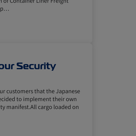
 of Container Liner Freight
r p…
ur Security
 our customers that the Japanese
ecided to implement their own
ity manifest.All cargo loaded on