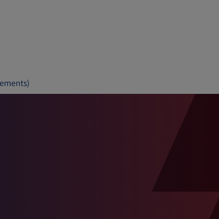
lements)
s