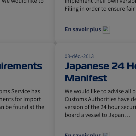
: We would like to
implement their own version
Filing in order to ensure fai
En savoir plus
08-déc.-2013
uirements
Japanese 24 Ho
Manifest
toms Service has
We would like to advise all
ments for import
Customs Authorities have d
an be found at the
version of the 24 hour secur
board a vessel to Japan…
En savoir plus