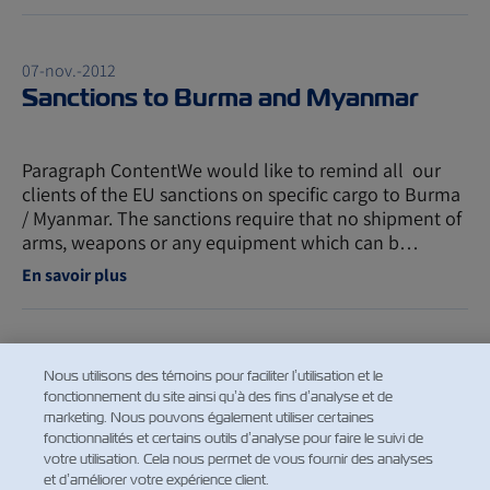
07-nov.-2012
Sanctions to Burma and Myanmar
Paragraph ContentWe would like to remind all our
clients of the EU sanctions on specific cargo to Burma
/ Myanmar. The sanctions require that no shipment of
arms, weapons or any equipment which can b…
En savoir plus
07-nov.-2012
Nous utilisons des témoins pour faciliter l’utilisation et le
Venezuelan RIF Number
fonctionnement du site ainsi qu’à des fins d’analyse et de
marketing. Nous pouvons également utiliser certaines
fonctionnalités et certains outils d’analyse pour faire le suivi de
votre utilisation. Cela nous permet de vous fournir des analyses
In order to help you plan and execute your shipments
et d’améliorer votre expérience client.
as smoothly as possible, we would like to bring to