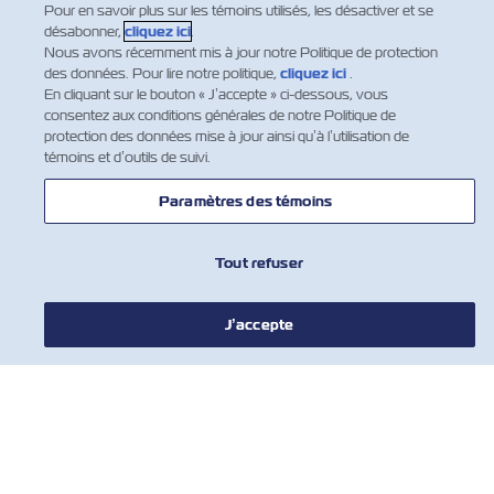
Pour en savoir plus sur les témoins utilisés, les désactiver et se
your attention that the Venezuelan Authorities require
désabonner,
cliquez ici
.
the Consignee details to include the tele…
Nous avons récemment mis à jour notre Politique de protection
des données. Pour lire notre politique,
cliquez ici
.
En savoir plus
En cliquant sur le bouton « J’accepte » ci-dessous, vous
consentez aux conditions générales de notre Politique de
protection des données mise à jour ainsi qu’à l’utilisation de
témoins et d’outils de suivi.
…
3
4
5
…
Paramètres des témoins
Tout refuser
J’accepte
NOUVELLES
À PROPOS DE ZIM