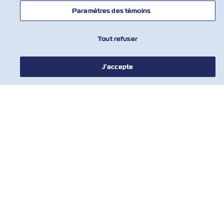
En savoir plus
Paramètres des témoins
Tout refuser
J’accepte
NOUVELLES
À PROPOS DE ZIM
AIDE
COMMUNIQUER AVEC NOUS