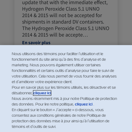
update that with the immediate effect,
Hydrogen Peroxide Class 5.1 UNNO
2014 & 2015 will not be accepted for
shipments in standard DV containers.
The Hydrogen Peroxide Class 5.1 UNNO
2014 & 2015 will be accepte…
En savoir plus
Nous utilisons des témoins pour faciliter l’utilisation et le
28-juin-2021
fonctionnement du site ainsi qu’à des fins d’analyse et de
New Regulation for Import
marketing. Nous pouvons également utiliser certaines
fonctionnalités et certains outils d’analyse pour faire le suivi de
to Egypt
votre utilisation. Cela nous permet de vous fournir des analyses
et d’améliorer votre expérience client.
Dear Valued Customers,We have been
Pour en savoir plus sur les témoins utilisés, les désactiver et se
advised regarding a new Egyptian
désabonner,
cliquez ici
.
Customs regulation named Advanced
Nous avons récemment mis à jour notre Politique de protection
Cargo Information (ACI), which requires
des données. Pour lire notre politique,
cliquez ici
.
En cliquant sur le bouton « J’accepte » ci-dessous, vous
that the Egyptian Importer will register
consentez aux conditions générales de notre Politique de
his expected shipment with the new
protection des données mise à jour ainsi qu’à l’utilisation de
Egyptian Customs system before t…
témoins et d’outils de suivi.