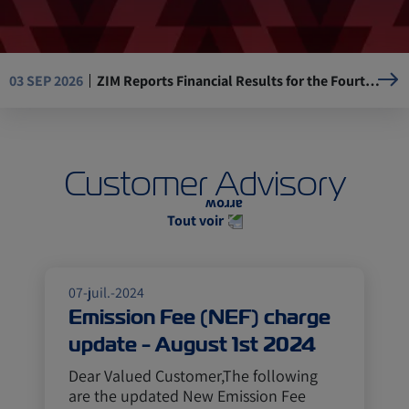
ZIM Reports Financial Results for the Fourth Quarter and the Full Year of 2025
03 SEP 2026
Resumption of Operations at La Guaira Port, Venezuela
05 AUG 2026
Customer Advisory
Mandatory Advance Cargo Declaration (ACD) implementation for Kenya-bound cargo
29 JUL 2026
Tout voir
ASE, ZIM USA 17W (AEC) will omit Ningbo, Yantian
14 JUL 2026
07-juil.-2024
Emission Fee (NEF) charge
update - August 1st 2024
Dear Valued Customer,The following
are the updated New Emission Fee