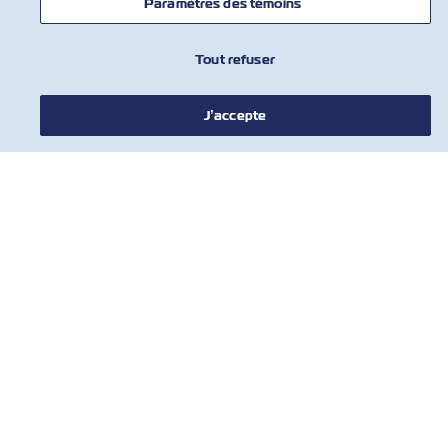
Paramètres des témoins
Tout refuser
J’accepte
NOUVELLES
À PROPOS DE ZIM
AIDE
COMMUNIQUER AVEC NOUS
OUTILS