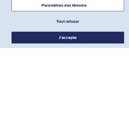
Paramètres des témoins
Tout refuser
J’accepte
NOUVELLES
À PROPOS DE ZIM
AIDE
COMMUNIQUER AVEC NOUS