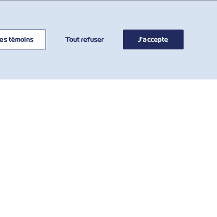
es témoins
Tout refuser
J’accepte
COMMUNIQUER
OUTILS
AVEC NOUS
Calculateur de
tarifs
Réseau mondial
MBV SOLAS
Service à la clientèle
Tarif des
Who We Are
surestaries et la