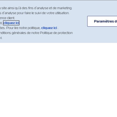
u site ainsi qu’à des fins d’analyse et de marketing.
’analyse pour faire le suivi de votre utilisation.
nce client.
Paramètres d
er,
cliquez ici
.
. Pour lire notre politique,
cliquez ici
.
ditions générales de notre Politique de protection
i.
UVELLES
À
AIDE
PROPOS
mer Updates
Aide
DE ZIM
Conteneurs
Routes et lignes
d’expédition ZIM
maritimes
ités maritimes
ments)
Conditions
Services de
générales des
cargo