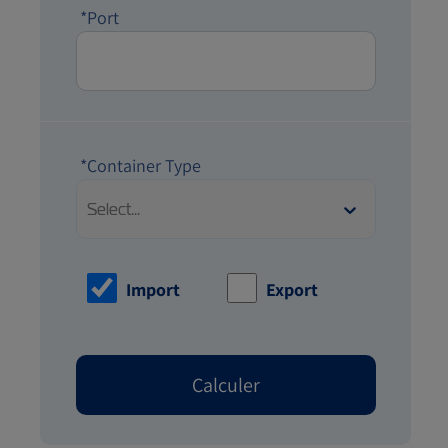
*Port
*Container Type
Select...
Import
Export
Calculer