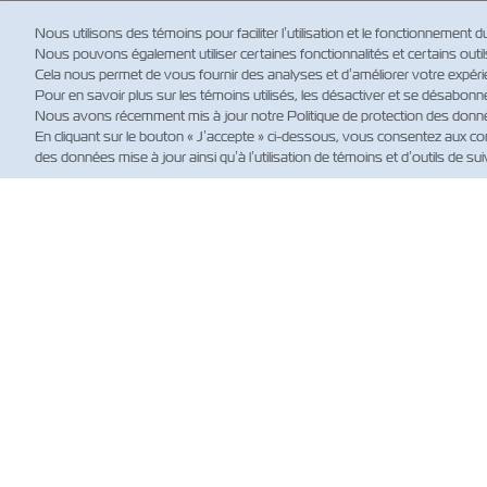
Nous utilisons des témoins pour faciliter l’utilisation et le fonctionnement d
Nous pouvons également utiliser certaines fonctionnalités et certains outils d
Cela nous permet de vous fournir des analyses et d’améliorer votre expérie
Pour en savoir plus sur les témoins utilisés, les désactiver et se désabonn
Nous avons récemment mis à jour notre Politique de protection des données
En cliquant sur le bouton « J’accepte » ci-dessous, vous consentez aux con
des données mise à jour ainsi qu’à l’utilisation de témoins et d’outils de suiv
NO
Custo
News
Actual
(règle