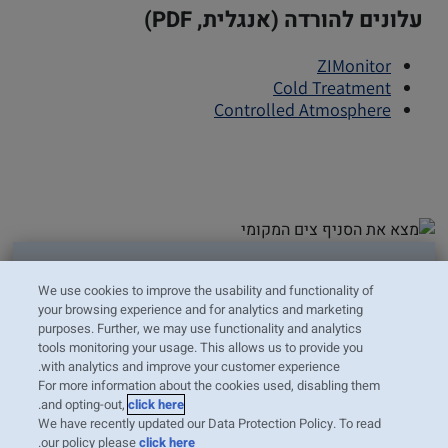
עלונים להורדה (אנגלית, PDF)
ZIMonitor
Cold Treatment
Controlled Atmosphere
אנחנו תמיד כאן עם
We use cookies to improve the usability and functionality of
your browsing experience and for analytics and marketing
שירות אישי עבורכם
purposes. Further, we may use functionality and analytics
tools monitoring your usage. This allows us to provide you
with analytics and improve your customer experience.
For more information about the cookies used, disabling them
איתור משרד צים מקומי (באנגלית)
.
and opting-out,
click here
We have recently updated our Data Protection Policy. To read
.
our policy please
click here