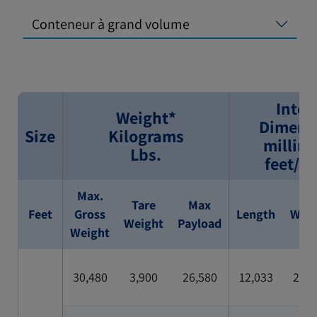
Conteneur à grand volume
Inter
Weight*
Dimens
Size
Kilograms
millim
Lbs.
feet/i
Max.
Tare
Max
Feet
Gross
Length
Widt
Weight
Payload
Weight
30,480
3,900
26,580
12,033
2,35