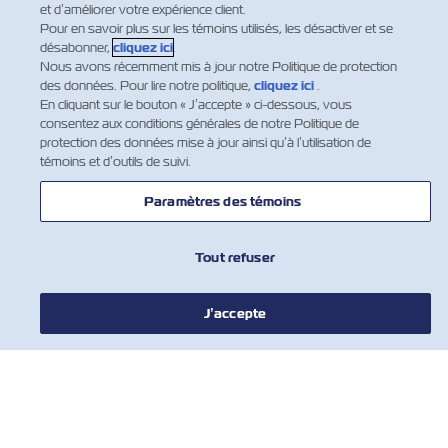
et d’améliorer votre expérience client.
Pour en savoir plus sur les témoins utilisés, les désactiver et se
désabonner,
cliquez ici
.
Nous avons récemment mis à jour notre Politique de protection
des données. Pour lire notre politique,
cliquez ici
.
En cliquant sur le bouton « J’accepte » ci-dessous, vous
consentez aux conditions générales de notre Politique de
protection des données mise à jour ainsi qu’à l’utilisation de
témoins et d’outils de suivi.
Paramètres des témoins
Tout refuser
J’accepte
NOUVELLES
À PROPOS DE ZIM