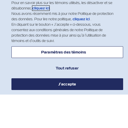
Pour en savoir plus sur les témoins utilisés, les désactiver et se
which is applicable for every HAZ shipment that has
désabonner,
cliquez ici
.
not been declared properly.In order to ensure…
Nous avons récemment mis à jour notre Politique de protection
des données. Pour lire notre politique,
cliquez ici
.
En savoir plus
En cliquant sur le bouton « J’accepte » ci-dessous, vous
consentez aux conditions générales de notre Politique de
protection des données mise à jour ainsi qu’à l’utilisation de
témoins et d’outils de suivi.
…
9
10
11
Paramètres des témoins
Tout refuser
J’accepte
NOUVELLES
À PROPOS DE ZIM