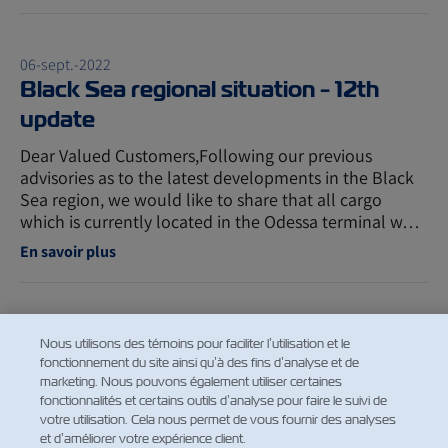
06-sept.-2022
Black Sea regional situation - 12th
update
Dear Valued Customers,Following our previous
advisories as to the latest developments in the Black
Sea region, we would like to share that all cargo
which is currently located in the Odessa terminal w…
En savoir plus
05-sept.-2022
Nous utilisons des témoins pour faciliter l’utilisation et le
Hazardous Cargo and Misdeclaration
fonctionnement du site ainsi qu’à des fins d’analyse et de
marketing. Nous pouvons également utiliser certaines
updated policy
fonctionnalités et certains outils d’analyse pour faire le suivi de
votre utilisation. Cela nous permet de vous fournir des analyses
Dear Valued Customers, We would like to inform you
et d’améliorer votre expérience client.
regarding our updated policy for misdeclaration fee