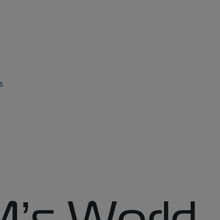
s
M’s World