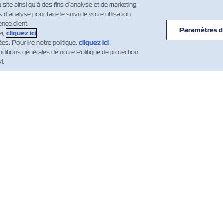
u site ainsi qu’à des fins d’analyse et de marketing.
’analyse pour faire le suivi de votre utilisation.
nce client.
Paramètres d
er,
cliquez ici
.
. Pour lire notre politique,
cliquez ici
.
ditions générales de notre Politique de protection
i.
UVELLES
À
AIDE
PROPOS
mer Updates
Aide
DE ZIM
Conteneurs
Routes et lignes
d’expédition ZIM
maritimes
ités maritimes
ments)
Conditions
Services de
générales des
cargo
devis