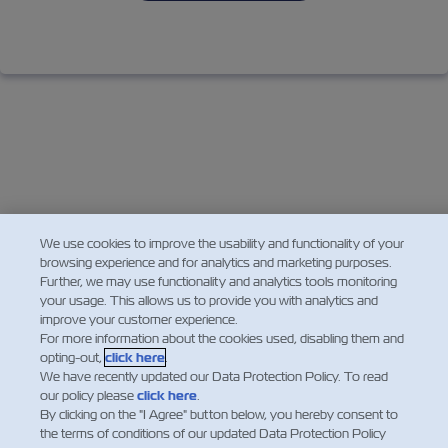
We use cookies to improve the usability and functionality of your
browsing experience and for analytics and marketing purposes.
Further, we may use functionality and analytics tools monitoring
your usage. This allows us to provide you with analytics and
improve your customer experience.
For more information about the cookies used, disabling them and
opting-out,
click here
.
We have recently updated our Data Protection Policy. To read
our policy please
click here
.
뉴스
By clicking on the "I Agree" button below, you hereby consent to
the terms of conditions of our updated Data Protection Policy