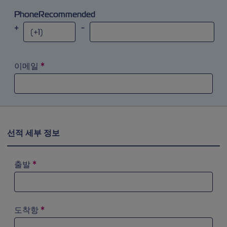
PhoneRecommended
+
-
이메일
*
선적 세부 정보
출발
*
검색 필드에 ‘a’를 입력해 시도해 보십시오. 화살표 키를 이
도착항
*