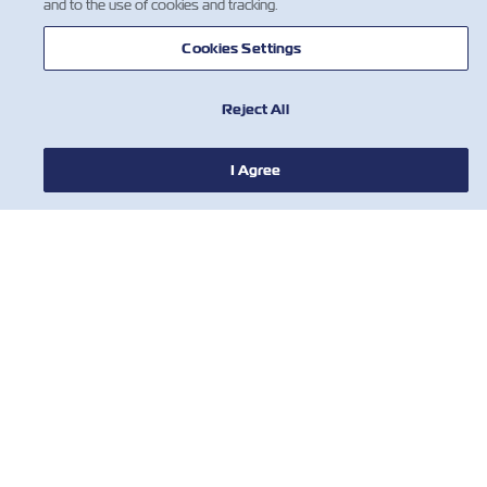
and to the use of cookies and tracking.
ZIM 소개 소개
Cookies Settings
지원
Reject All
연락처
I Agree
유용한 도구
ZIM의 최신 업데이트 및 혜택에 대한 안내
를 받아보시려면 뉴스 레터를 구독하세요
이름
성