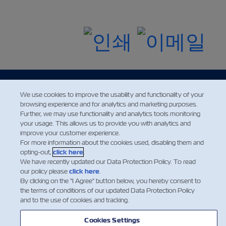
We use cookies to improve the usability and functionality of your
browsing experience and for analytics and marketing purposes.
Further, we may use functionality and analytics tools monitoring
your usage. This allows us to provide you with analytics and
improve your customer experience.
For more information about the cookies used, disabling them and
뉴스
opting-out,
click here
.
We have recently updated our Data Protection Policy. To read
our policy please
click here
.
ZIM 소개 소개
By clicking on the "I Agree" button below, you hereby consent to
the terms of conditions of our updated Data Protection Policy
and to the use of cookies and tracking.
지원
Cookies Settings