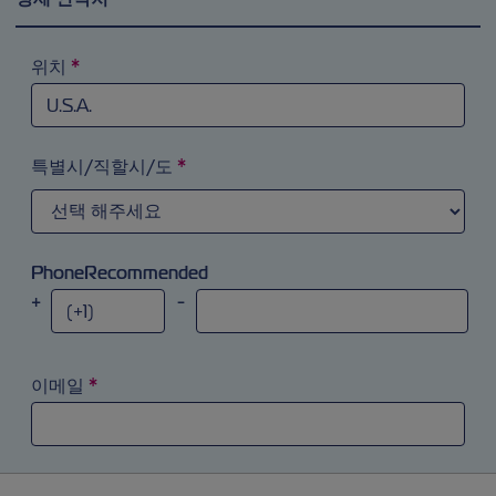
위치
*
검색 필드에 ‘a’를 입력해 시도해 보십시오. 화살표 키를 이
특별시/직할시/도
*
PhoneRecommended
+
-
이메일
*