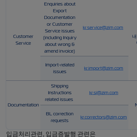
Enquiries about
Export
Documentation
or Customer
kr.service@zim.com
Service issues
Customer
내
(including Inquiry
Service
about wrong &
amend invoice)
Import-related
kr.import@zim.com
issues
Shipping
Instructions
kr.si@zim.com
related issues
Documentation
BL correction
kr.correctors@zim.com
requests
입금처리관련, 입금증발행 관련은