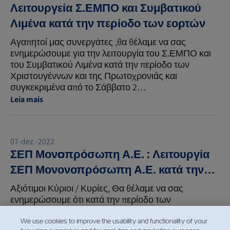
Λειτουργεία Σ.ΕΜΠΟ και Συμβατικού
Λιμένα κατά την περίοδο των εορτών
Αγαπητοί μας συνεργάτες ,θα θέλαμε να σας
ενημερώσουμε για την λειτουργία του Σ.ΕΜΠΟ και
του Συμβατικού Λιμένα κατά την περίοδο των
Χριστουγέννων και της Πρωτοχρονιάς και
συγκεκριμένα από το Σάββατο 2…
Leia mais
07-dez.-2022
ΣΕΠ Μονoπρόσωπη Α.Ε. : Λειτουργία
ΣΕΠ Μονονοπρόσωπη Α.Ε. κατά την
περίοδο των Χριστουγέννων & της
Αξιότιμοι Κύριοι / Κυρίες, Θα θέλαμε να σας
Πρωτοχρονιάς
ενημερώσουμε ότι κατά την περίοδο των
Χριστουγέννων και της Πρωτοχρονιάς, ο Σταθμός
Εμπορευματοκιβωτίων Πειραιά (ΣΕΠ
We use cookies to improve the usability and functionality of your