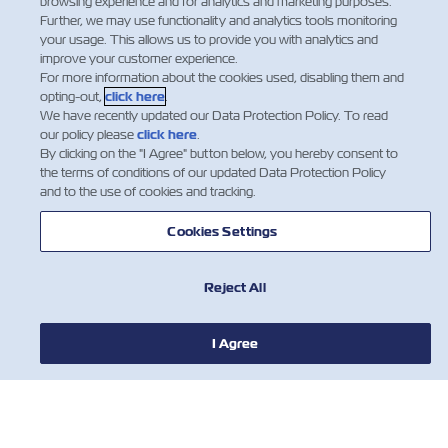
browsing experience and for analytics and marketing purposes.
Moνονοπρόσωπη Α.Ε.) θα διακόψει τις εργ…
Further, we may use functionality and analytics tools monitoring
Leia mais
your usage. This allows us to provide you with analytics and
improve your customer experience.
For more information about the cookies used, disabling them and
opting-out,
click here
.
We have recently updated our Data Protection Policy. To read
1
2
our policy please
click here
.
By clicking on the "I Agree" button below, you hereby consent to
the terms of conditions of our updated Data Protection Policy
and to the use of cookies and tracking.
Facebook
Twitter
Linke
Wh
Cookies Settings
Reject All
I Agree
NOTÍCIA