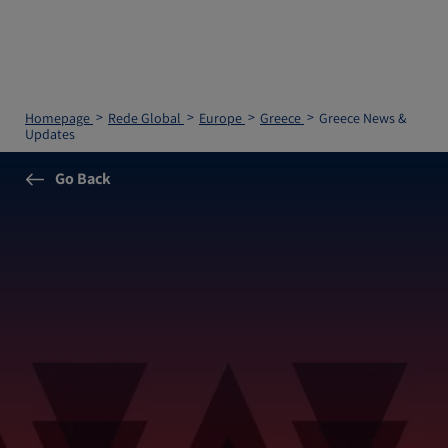
Homepage
Rede Global
Europe
Greece
Greece News &
Updates
Go Back