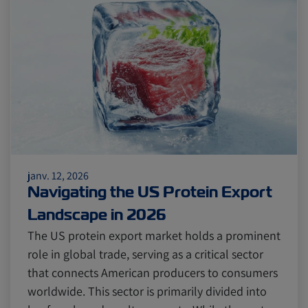
Citrus
Cold Treatment
India
Meat and Dairy
Oceania
Sustainability
United States
janv. 12, 2026
Canada
Intra-Med
Navigating the US Protein Export
Landscape in 2026
Market Trends
Australia
The US protein export market holds a prominent
role in global trade, serving as a critical sector
that connects American producers to consumers
Careers
Inland Transportation
worldwide. This sector is primarily divided into