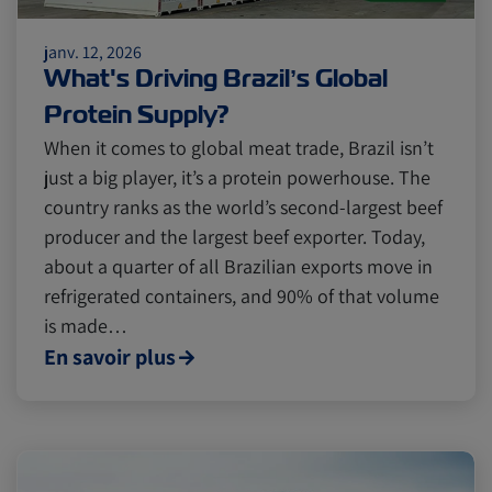
janv. 12, 2026
Cold chain
Europe
Podcast
What's Driving Brazil’s Global
Protein Supply?
Seafood
Avocado
When it comes to global meat trade, Brazil isn’t
just a big player, it’s a protein powerhouse. The
country ranks as the world’s second-largest beef
Digital tools
Israel
producer and the largest beef exporter. Today,
about a quarter of all Brazilian exports move in
refrigerated containers, and 90% of that volume
Latin America
Logistics
Africa
is made…
En savoir plus
Events and Exhibitions
Lines and Services
China