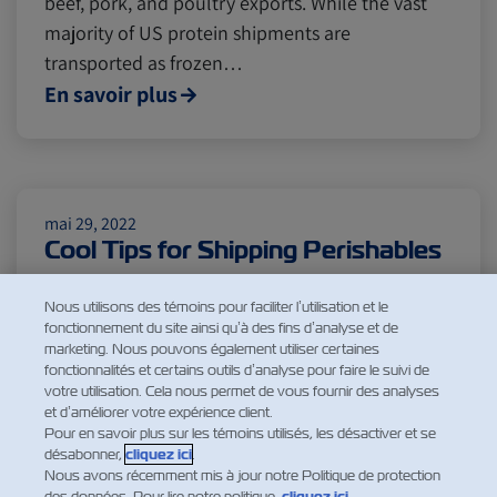
beef, pork, and poultry exports. While the vast
majority of US protein shipments are
Insurance
transported as frozen…
En savoir plus
mai 29, 2022
Cool Tips for Shipping Perishables
Most people agree that it's one thing to ship
Nous utilisons des témoins pour faciliter l’utilisation et le
furniture but transporting food and fresh
fonctionnement du site ainsi qu’à des fins d’analyse et de
products is a whole different story. From fresh
marketing. Nous pouvons également utiliser certaines
fruits to fish and meat, perishable goods are
fonctionnalités et certains outils d’analyse pour faire le suivi de
votre utilisation. Cela nous permet de vous fournir des analyses
some of the most widely distributed products
et d’améliorer votre expérience client.
across the world, and most challenging to
Pour en savoir plus sur les témoins utilisés, les désactiver et se
désabonner,
cliquez ici
.
handle. The process of shipping…
Nous avons récemment mis à jour notre Politique de protection
En savoir plus
des données. Pour lire notre politique,
cliquez ici
.