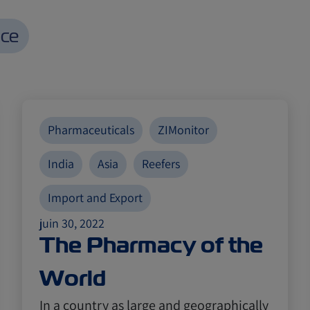
nce
Pharmaceuticals
ZIMonitor
India
Asia
Reefers
Import and Export
juin 30, 2022
The Pharmacy of the
World
In a country as large and geographically