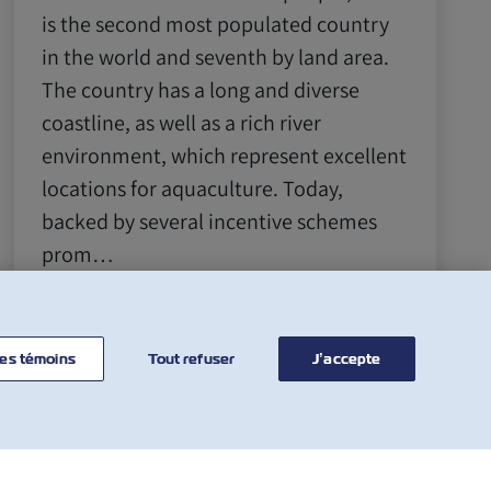
is the second most populated country
in the world and seventh by land area.
The country has a long and diverse
coastline, as well as a rich river
environment, which represent excellent
locations for aquaculture. Today,
backed by several incentive schemes
prom…
En savoir plus
es témoins
Tout refuser
J’accepte