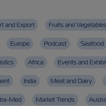
rt and Export
Fruits and Vegetable
Europe
Podcast
Seafood
stics
Africa
Events and Exhibi
ment
India
Meat and Dairy
ntra-Med
Market Trends
Austra