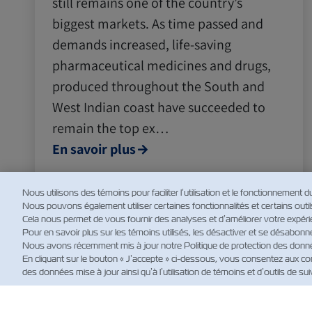
still remains one of the country’s
biggest markets. As time passed and
demands increased, life-saving
pharmaceutical medicines and drugs,
produced throughout the South and
West Indian coast have succeeded to
remain the top ex…
En savoir plus
Nous utilisons des témoins pour faciliter l’utilisation et le fonctionnement d
Nous pouvons également utiliser certaines fonctionnalités et certains outils d
Cela nous permet de vous fournir des analyses et d’améliorer votre expérie
Pour en savoir plus sur les témoins utilisés, les désactiver et se désabonn
Nous avons récemment mis à jour notre Politique de protection des données
En cliquant sur le bouton « J’accepte » ci-dessous, vous consentez aux con
des données mise à jour ainsi qu’à l’utilisation de témoins et d’outils de suiv