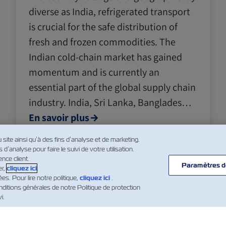
diverse as India, refrigerated transport
is crucial for the safe distribution of
fresh and frozen commodities. The
Indian cold-chain market has gained
momentum and is currently an
essential part of the global supply chain
industry. India, Sri Lanka, Banglades…
En savoir plus
u site ainsi qu’à des fins d’analyse et de marketing.
’analyse pour faire le suivi de votre utilisation.
nce client.
Paramètres d
er,
cliquez ici
.
. Pour lire notre politique,
cliquez ici
.
1
ditions générales de notre Politique de protection
i.