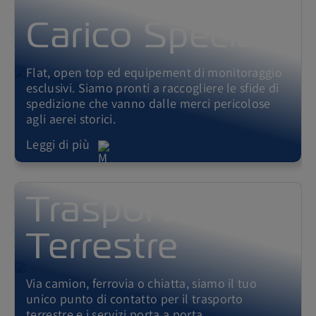
Carico Speciale
Flat, open top ed equipement di monitoraggio
esclusivi. Siamo pronti a raccogliere le sfide di
spedizione che vanno dalle merci pericolose
agli aerei storici.
Leggi di più
Trasporto
Terrestre
Via camion, ferrovia o chiatta, siamo il tuo
unico punto di contatto per il trasporto
terrestre e i servizi porta a porta.