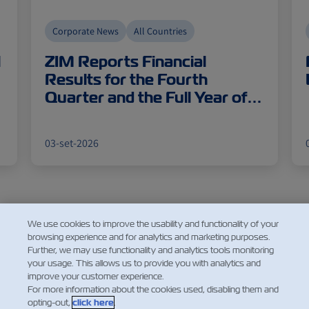
Corporate News
All Countries
Previous
Next
l
ZIM Reports Financial
Results for the Fourth
Quarter and the Full Year of
2025
03-set-2026
We use cookies to improve the usability and functionality of your
Rimani in contatto!
browsing experience and for analytics and marketing purposes.
Further, we may use functionality and analytics tools monitoring
Seguici sui social media
your usage. This allows us to provide you with analytics and
improve your customer experience.
For more information about the cookies used, disabling them and
opting-out,
click here
.