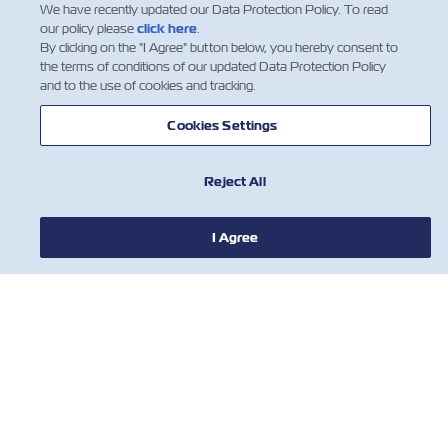
We have recently updated our Data Protection Policy. To read
our policy please
click here
.
By clicking on the "I Agree" button below, you hereby consent to
the terms of conditions of our updated Data Protection Policy
and to the use of cookies and tracking.
Cookies Settings
NOTIZIE
Reject All
A PROPOSITO DI ZIM
I Agree
AIUTO
CONTATTACI
STRUMENTI