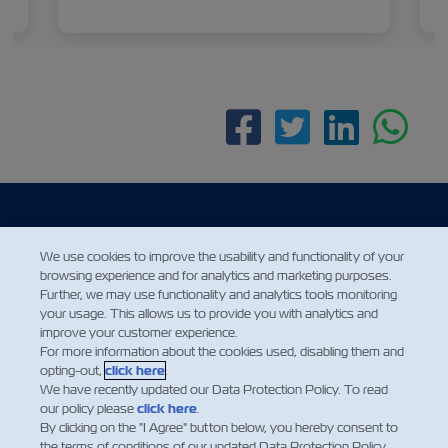
Facebook
Twitter
Linke
Wh
We use cookies to improve the usability and functionality of your
browsing experience and for analytics and marketing purposes.
Further, we may use functionality and analytics tools monitoring
your usage. This allows us to provide you with analytics and
improve your customer experience.
HABERLER
For more information about the cookies used, disabling them and
opting-out,
click here
.
We have recently updated our Data Protection Policy. To read
ZIM HAKKINDA
our policy please
click here
.
By clicking on the "I Agree" button below, you hereby consent to
the terms of conditions of our updated Data Protection Policy