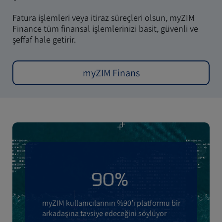
Fatura işlemleri veya itiraz süreçleri olsun, myZIM
Finance tüm finansal işlemlerinizi basit, güvenli ve
şeffaf hale getirir.
myZIM Finans
90%
myZIM kullanıcılarının %90’ı platformu bir
arkadaşına tavsiye edeceğini söylüyor