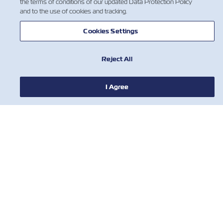
our Customers」，它將引領航運業個性化數字
the terms of conditions of our updated Data Protection Policy
and to the use of cookies and tracking.
服務的革新。
Cookies Settings
Reject All
I Agree
新聞
關於ZIM
有用的信息
聯絡我們