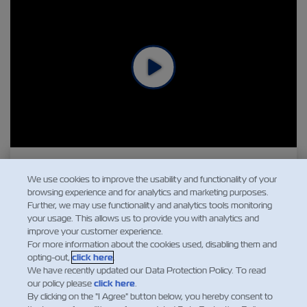
數字化服務可以改變客戶體驗。在ZIM，我們推
We use cookies to improve the usability and functionality of your
出了「Powered by our Customers」，該服務作
browsing experience and for analytics and marketing purposes.
為一種數字化體驗，真正將客戶的反饋積極融入
Further, we may use functionality and analytics tools monitoring
其中。
your usage. This allows us to provide you with analytics and
improve your customer experience.
我們真誠邀請客戶提供意見和偏好，然後將其納
For more information about the cookies used, disabling them and
入ZIM的一系列數字服務中，例如我們的數字應
opting-out,
click here
.
用平臺和網站功能。
We have recently updated our Data Protection Policy. To read
our policy please
click here
.
在數字化時代，我們自豪地 推出「Powered by
By clicking on the "I Agree" button below, you hereby consent to