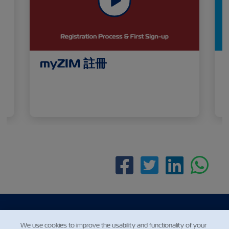
myZIM 註冊
Facebook
Twitter
Linke
Wh
We use cookies to improve the usability and functionality of your