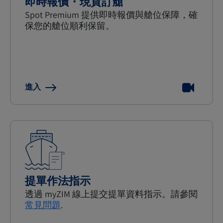
即時報價・現貨訂艙
Spot Premium 提供即時報價與艙位保障，確
保您的艙位順利保留。
進入
提單作法指示
透過 myZIM 線上提交提單資料指示。請參閱
常見問題
.