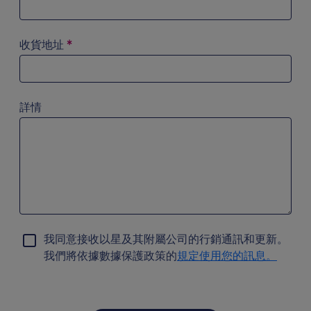
對準搜索字段輸入字母'a'。您可以使用箭頭鍵流覽到結果列
收貨地址
*
對準搜索字段輸入字母'a'。您可以使用箭頭鍵流覽到結果列
詳情
我同意接收以星及其附屬公司的行銷通訊和更新。
我們將依據數據保護政策的
規定使用您的訊息。