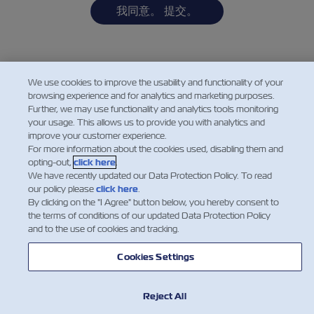
We use cookies to improve the usability and functionality of your
browsing experience and for analytics and marketing purposes.
Further, we may use functionality and analytics tools monitoring
your usage. This allows us to provide you with analytics and
improve your customer experience.
For more information about the cookies used, disabling them and
opting-out,
click here
.
We have recently updated our Data Protection Policy. To read
our policy please
click here
.
By clicking on the "I Agree" button below, you hereby consent to
the terms of conditions of our updated Data Protection Policy
and to the use of cookies and tracking.
Cookies Settings
新聞
Reject All
關於ZIM