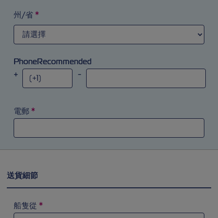
對準搜索字段輸入字母'a'。您可以使用箭頭鍵流覽到結果列
州/省
*
PhoneRecommended
+
-
電郵
*
送貨細節
船隻從
*