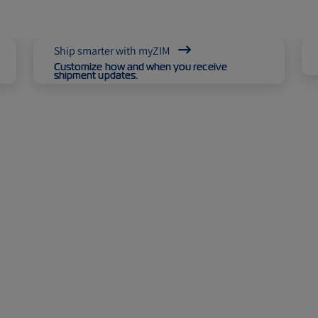
ZIM to Release Second Quarter 2026 Results on Wednesday, August 19, 2026
29 JUL 2026
Reefer Cargo solutions
ZIM Announces Shareholder Support for Proposals at Extraordinary General Meeting
28 JUL 2026
ceive
Explore our Reefer Cargo solutions!
先前的
下