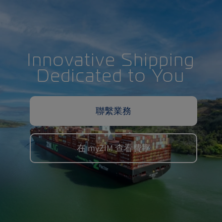
Innovative Shipping
Dedicated to You
聯繫業務
在 myZIM 查看費率