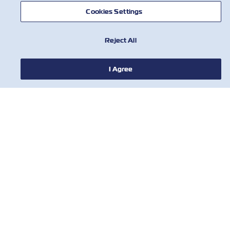
Resumption of Operations at
Cookies Settings
La Guaira Port, Venezuela
Reject All
I Agree
05-8月-2026
請與我們保持聯繫
請在社群媒體上關注我們