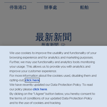
停靠港口
辦事處
船舶
最新新聞
所有新聞
We use cookies to improve the usability and functionality of your
browsing experience and for analytics and marketing purposes.
Further, we may use functionality and analytics tools monitoring
your usage. This allows us to provide you with analytics and
improve your customer experience.
For more information about the cookies used, disabling them and
opting-out,
click here
.
We have recently updated our Data Protection Policy. To read
our policy please
click here
.
By clicking on the "I Agree" button below, you hereby consent to
the terms of conditions of our updated Data Protection Policy
Customer Advisory
All Countries
and to the use of cookies and tracking.
Previous
Next